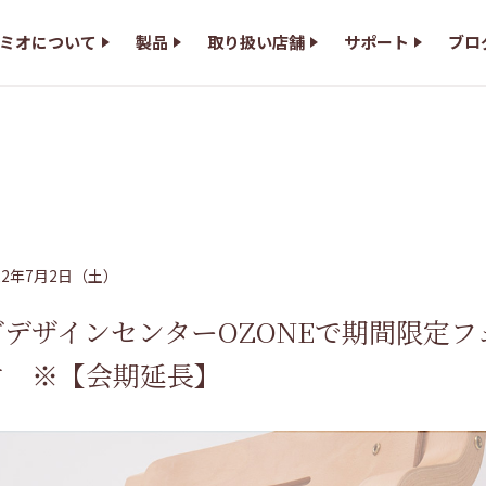
ミオについて
ミオについて
製品
製品
取り扱い店舗
取り扱い店舗
サポート
サポート
ブロ
ブロ
22年7月2日（土）
デザインセンターOZONEで期間限定フ
す ※【会期延長】