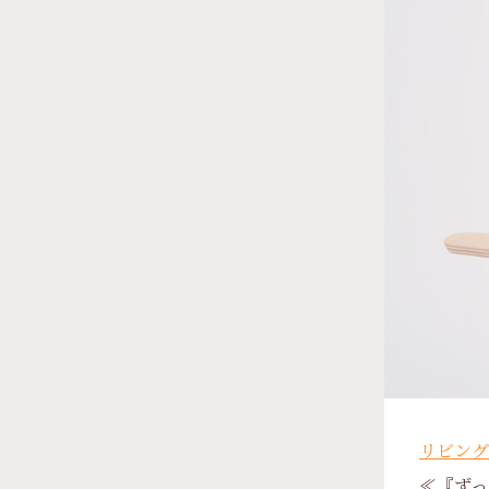
リビング
≪『ずっ