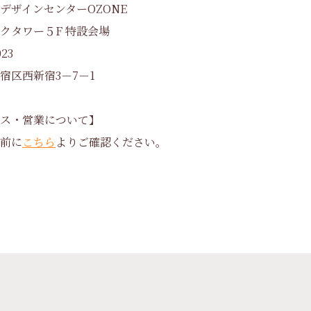
デザインセンターOZONE
クタワー５F 特設会場
023
宿区西新宿3－7－1
ス・営業について】
前に
こちら
よりご確認ください。