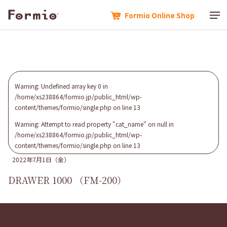
Formio Online Shop
Formio Online Shop
Warning
: Undefined array key 0 in
/home/xs238864/formio.jp/public_html/wp-
content/themes/formio/single.php
on line
13
Warning
: Attempt to read property "cat_name" on null in
/home/xs238864/formio.jp/public_html/wp-
content/themes/formio/single.php
on line
13
2022年7月1日（金）
DRAWER 1000 （FＭ-200）