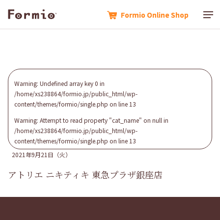
Formio Online Shop
Formio Online Shop
Warning
: Undefined array key 0 in
/home/xs238864/formio.jp/public_html/wp-
content/themes/formio/single.php
on line
13
Warning
: Attempt to read property "cat_name" on null in
/home/xs238864/formio.jp/public_html/wp-
content/themes/formio/single.php
on line
13
2021年9月21日（火）
アトリエ ニキティキ 東急プラザ銀座店